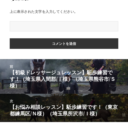
上に表示された文字を入力してください。
投
前
稿
【初級ドレッサージュレッスン】駈歩練習で
前
ナ
す！（埼玉県入間郡/Ｉ様）（埼玉県熊谷市/Ｓ
の
ビ
様）
投
ゲ
稿:
ー
次
シ
【お悩み相談レッスン】駈歩練習です！（東京
次
ョ
都練馬区/Ｎ様）（埼玉県所沢市/Ｉ様）
の
ン
投
稿: