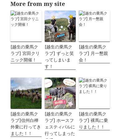
More from my site
[越生の乗馬ク
[越生の乗馬ク
[越生の乗馬ク
ラブ] 宮田クリ
ラブ] ずっと笑
ラブ] 月一懇親
ニック開催！
ってしまいま
会！
す！
[越生の乗馬ク
[越生の乗馬ク
[越生の乗馬ク
ラブ]信州白樺
ラブ] ホースフ
ラブ] 裸馬に乗
外乗に行ってき
ェスティバルに
りました！！
ました！！
行ってしまった