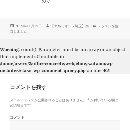
ので
投
2015年11月15日
作
【エルミオーレ埼玉】秦
カ
レッスンを担
当しました
稿
成
テ
日:
者
ゴ
リ
ー
Warning
: count(): Parameter must be an array or an object
that implements Countable in
/home/users/2/officeconcrete/web/elme/saitama/wp-
includes/class-wp-comment-query.php
on line
405
コメントを残す
メールアドレスが公開されることはありません。
*
が付いている欄は
必須項目です
コメント