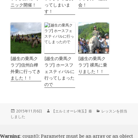
ニック開催！
ってしまいま
会！
す！
[越生の乗馬ク
[越生の乗馬ク
[越生の乗馬ク
ラブ]信州白樺
ラブ] ホースフ
ラブ] 裸馬に乗
外乗に行ってき
ェスティバルに
りました！！
ました！！
行ってしまった
ので
投
2015年11月6日
作
【エルミオーレ埼玉】秦
カ
レッスンを担当
しました
稿
成
テ
日:
者
ゴ
リ
ー
Warning
: count(): Parameter must be an array or an object