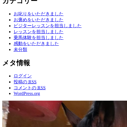
カテゴリー
お叱りをいただきました
お褒めをいただきました
ビジターレッスンを担当しました
レッスンを担当しました
乗馬体験を担当しました
感動をいただきました
未分類
メタ情報
ログイン
投稿の
RSS
コメントの
RSS
WordPress.org