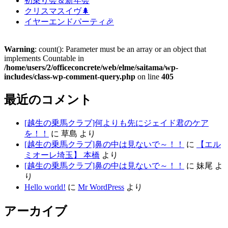
初乗り会＆新年会
クリスマスイヴ🌲
イヤーエンドパーティ🎉
Warning
: count(): Parameter must be an array or an object that
implements Countable in
/home/users/2/officeconcrete/web/elme/saitama/wp-
includes/class-wp-comment-query.php
on line
405
最近のコメント
[越生の乗馬クラブ]何よりも先にジェイド君のケア
を！！
に
草島
より
[越生の乗馬クラブ]鼻の中は見ないで～！！
に
【エル
ミオーレ埼玉】 本橋
より
[越生の乗馬クラブ]鼻の中は見ないで～！！
に
妹尾
よ
り
Hello world!
に
Mr WordPress
より
アーカイブ