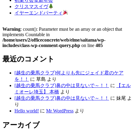
初乗り会＆新年会
クリスマスイヴ
イヤーエンドパーティ
Warning
: count(): Parameter must be an array or an object that
implements Countable in
/home/users/2/officeconcrete/web/elme/saitama/wp-
includes/class-wp-comment-query.php
on line
405
最近のコメント
[越生の乗馬クラブ]何よりも先にジェイド君のケア
を！！
に
草島
より
[越生の乗馬クラブ]鼻の中は見ないで～！！
に
【エル
ミオーレ埼玉】 本橋
より
[越生の乗馬クラブ]鼻の中は見ないで～！！
に
妹尾
よ
り
Hello world!
に
Mr WordPress
より
アーカイブ