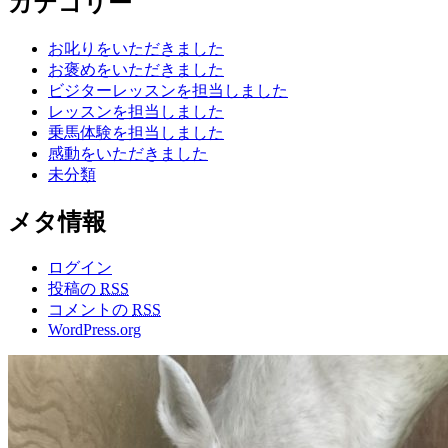
カテゴリー
お叱りをいただきました
お褒めをいただきました
ビジターレッスンを担当しました
レッスンを担当しました
乗馬体験を担当しました
感動をいただきました
未分類
メタ情報
ログイン
投稿の
RSS
コメントの
RSS
WordPress.org