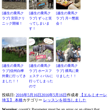
[越生の乗馬ク
[越生の乗馬ク
[越生の乗馬ク
ラブ] 宮田クリ
ラブ] ずっと笑
ラブ] 月一懇親
ニック開催！
ってしまいま
会！
す！
[越生の乗馬ク
[越生の乗馬ク
[越生の乗馬ク
ラブ]信州白樺
ラブ] ホースフ
ラブ] 裸馬に乗
外乗に行ってき
ェスティバルに
りました！！
ました！！
行ってしまった
ので
投稿日:
2016年5月16日
2016年5月16日
作成者
【エルミオーレ
埼玉】 本橋
カテゴリー
レッスンを担当しました
Warning
: count(): Parameter must be an array or an object that