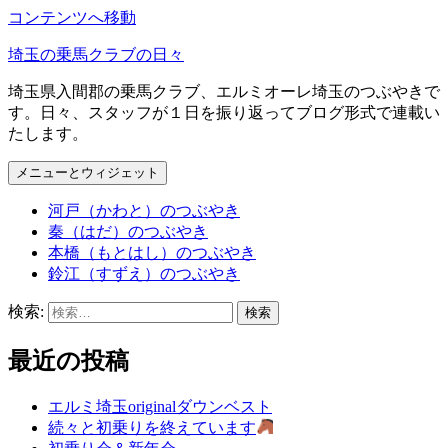
コンテンツへ移動
埼玉の乗馬クラブの日々
埼玉県入間郡の乗馬クラブ、エルミオーレ埼玉のつぶやきで
す。日々、スタッフが１日を振り返ってブログ形式で連載い
たします。
メニューとウィジェット
河戸（かわと）のつぶやき
秦（はだ）のつぶやき
本橋（もとはし）のつぶやき
鈴江（すずえ）のつぶやき
検索:
最近の投稿
エルミ埼玉originalダウンベスト
続々と初乗りを終えています