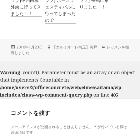
ラブ]信州白樺
ラブ] ホースフ
ラブ] 裸馬に乗
外乗に行ってき
ェスティバルに
りました！！
ました！！
行ってしまった
ので
投
2016年1月23日
作
【エルミオーレ埼玉】河戸
カ
レッスンを担
当しました
稿
成
テ
日:
者
ゴ
リ
ー
Warning
: count(): Parameter must be an array or an object
that implements Countable in
/home/users/2/officeconcrete/web/elme/saitama/wp-
includes/class-wp-comment-query.php
on line
405
コメントを残す
メールアドレスが公開されることはありません。
*
が付いている欄は
必須項目です