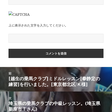
上に表示された文字を入力してください。
投
前
稿
[越生の乗馬クラブ]ミドルレッスン[拳静定の
前
ナ
練習]を行いました。[東京都北区/Ｋ様]
の
ビ
投
ゲ
稿:
次
ー
埼玉県の乗馬クラブの中級レッスン。(埼玉県
次
シ
新座市Ｔさん)
の
ョ