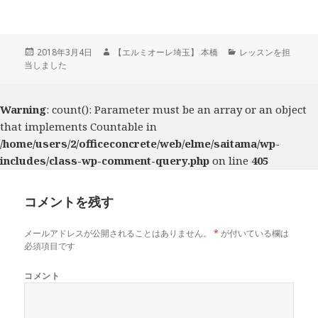
投
2018年3月4日
作
【エルミオーレ埼玉】 本橋
カ
レッスンを担
当しました
稿
成
テ
日:
者
ゴ
リ
ー
Warning
: count(): Parameter must be an array or an object
that implements Countable in
/home/users/2/officeconcrete/web/elme/saitama/wp-
includes/class-wp-comment-query.php
on line
405
コメントを残す
メールアドレスが公開されることはありません。
*
が付いている欄は
必須項目です
コメント