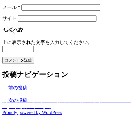
メール
*
サイト
上に表示された文字を入力してください。
投稿ナビゲーション
前
前の投稿:
[越生の乗馬クラブ]ミドルレッスンにて駈歩維
持の練習を行いました。（東京都世田谷区/S様）
次
次の投稿:
埼玉県の乗馬クラブ 中級ドレッサージュレッス
ン(東京都府中市Ｓさん)
Proudly powered by WordPress