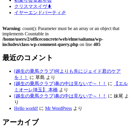
初乗り会＆新年会
クリスマスイヴ🌲
イヤーエンドパーティ🎉
Warning
: count(): Parameter must be an array or an object that
implements Countable in
/home/users/2/officeconcrete/web/elme/saitama/wp-
includes/class-wp-comment-query.php
on line
405
最近のコメント
[越生の乗馬クラブ]何よりも先にジェイド君のケア
を！！
に
草島
より
[越生の乗馬クラブ]鼻の中は見ないで～！！
に
【エル
ミオーレ埼玉】 本橋
より
[越生の乗馬クラブ]鼻の中は見ないで～！！
に
妹尾
よ
り
Hello world!
に
Mr WordPress
より
アーカイブ