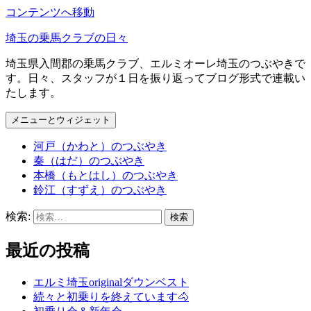
コンテンツへ移動
埼玉の乗馬クラブの日々
埼玉県入間郡の乗馬クラブ、エルミオーレ埼玉のつぶやきで
す。日々、スタッフが１日を振り返ってブログ形式で連載い
たします。
メニューとウィジェット
河戸（かわと）のつぶやき
秦（はだ）のつぶやき
本橋（もとはし）のつぶやき
鈴江（すずえ）のつぶやき
検索:
最近の投稿
エルミ埼玉originalダウンベスト
続々と初乗りを終えています🐴