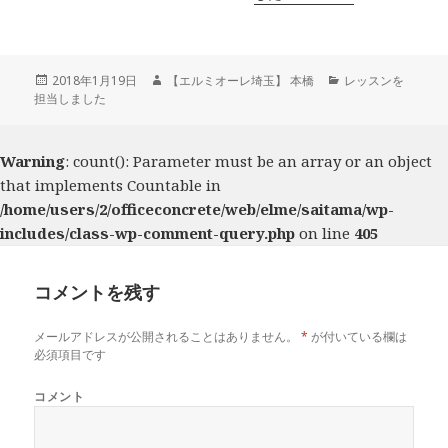
投
2018年1月19日
作
【エルミオーレ埼玉】 本橋
カ
レッスンを
担当しました
稿
成
テ
日:
者
ゴ
リ
ー
Warning
: count(): Parameter must be an array or an object
that implements Countable in
/home/users/2/officeconcrete/web/elme/saitama/wp-
includes/class-wp-comment-query.php
on line
405
コメントを残す
メールアドレスが公開されることはありません。
*
が付いている欄は
必須項目です
コメント