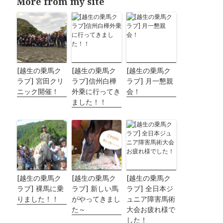
More from my site
[越生の乗馬ク
[越生の乗馬ク
[越生の乗馬ク
ラブ] 宮田クリ
ラブ]信州白樺
ラブ] 月一懇親
ニック開催！
外乗に行ってき
会！
ました！！
[越生の乗馬ク
[越生の乗馬ク
[越生の乗馬ク
ラブ] 裸馬に乗
ラブ] 新しい馬
ラブ] 全日本ジ
りました！！
がやってきまし
ュニア障害馬術
た～
大会お疲れ様で
した！