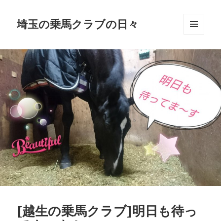
埼玉の乗馬クラブの日々
メニュ
ーとウ
ィジェ
ット
[越生の乗馬クラブ]明日も待っ