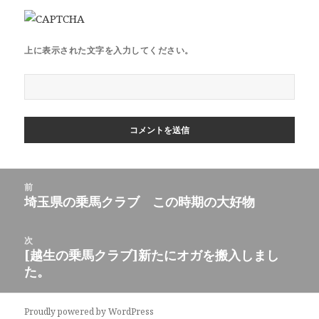
上に表示された文字を入力してください。
投
前
稿
埼玉県の乗馬クラブ この時期の大好物
前
ナ
の
ビ
投
次
ゲ
稿:
[越生の乗馬クラブ]新たにオガを搬入しまし
次
ー
た。
の
シ
投
ョ
稿:
Proudly powered by WordPress
ン