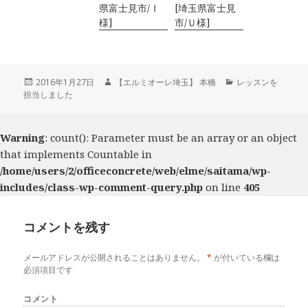
県富士見市/Ｉ
[埼玉県富士見
様]
市/Ｕ様]
投
2016年1月27日
作
【エルミオーレ埼玉】 本橋
カ
レッスンを
担当しました
稿
成
テ
日:
者
ゴ
リ
ー
Warning
: count(): Parameter must be an array or an object
that implements Countable in
/home/users/2/officeconcrete/web/elme/saitama/wp-
includes/class-wp-comment-query.php
on line
405
コメントを残す
メールアドレスが公開されることはありません。
*
が付いている欄は
必須項目です
コメント