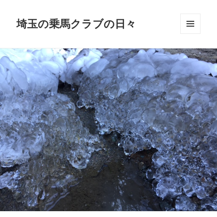
埼玉の乗馬クラブの日々
メニュ
ーとウ
ィジェ
ット