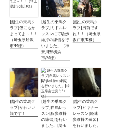
[越生の乗馬ク
[越生の乗馬ク
[越生の乗馬ク
ラブ]僕にもか
ラブ]ミドルレ
ラブ]男前です
まってよ～！！
ッスンにて駈歩
ね！！（埼玉県
（埼玉県所沢
維持の練習を行
坂戸市/K様）
市/H様）
いました。（神
奈川県横浜
市/M様）
[越生の乗馬ク
[越生の乗馬ク
[越生の乗馬ク
ラブ]かわいい
ラブ]自馬レッ
ラブ]ビギナー
顔です！
スン[駈歩維持
レッスン[軽速
の練習]を行い
歩維持の練習]
ました。[埼玉
を行いました。