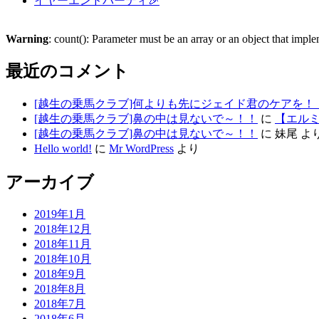
イヤーエンドパーティ🎉
Warning
: count(): Parameter must be an array or an object that imp
最近のコメント
[越生の乗馬クラブ]何よりも先にジェイド君のケアを！
[越生の乗馬クラブ]鼻の中は見ないで～！！
に
【エルミ
[越生の乗馬クラブ]鼻の中は見ないで～！！
に
妹尾
よ
Hello world!
に
Mr WordPress
より
アーカイブ
2019年1月
2018年12月
2018年11月
2018年10月
2018年9月
2018年8月
2018年7月
2018年6月