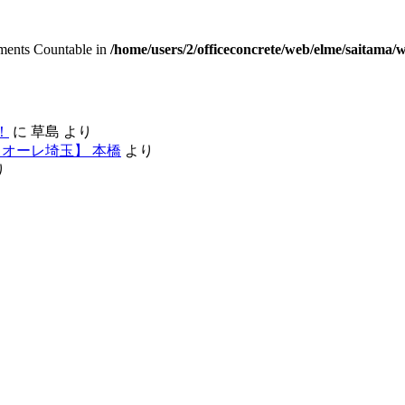
lements Countable in
/home/users/2/officeconcrete/web/elme/saitama
！
に
草島
より
オーレ埼玉】 本橋
より
り