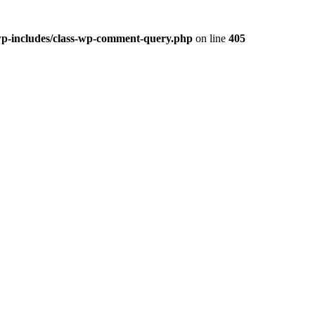
/wp-includes/class-wp-comment-query.php
on line
405