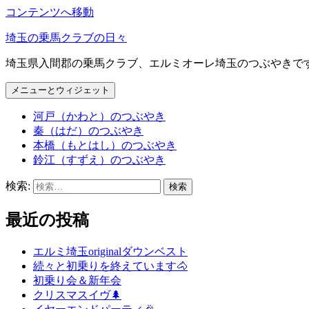
コンテンツへ移動
埼玉の乗馬クラブの日々
埼玉県入間郡の乗馬クラブ、エルミオーレ埼玉のつぶやきで
メニューとウィジェット
河戸（かわと）のつぶやき
秦（はだ）のつぶやき
本橋（もとはし）のつぶやき
鈴江（すずえ）のつぶやき
検索:
最近の投稿
エルミ埼玉originalダウンベスト
続々と初乗りを終えています🐴
初乗り会＆新年会
クリスマスイヴ🌲