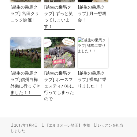
[越生の乗馬ク
[越生の乗馬ク
[越生の乗馬ク
ラブ] 宮田クリ
ラブ] ずっと笑
ラブ] 月一懇親
ニック開催！
ってしまいま
会！
す！
[越生の乗馬ク
[越生の乗馬ク
[越生の乗馬ク
ラブ]信州白樺
ラブ] ホースフ
ラブ] 裸馬に乗
外乗に行ってき
ェスティバルに
りました！！
ました！！
行ってしまった
ので
投
2017年1月4日
作
【エルミオーレ埼玉】 本橋
カ
レッスンを担当
しました
稿
成
テ
日:
者
ゴ