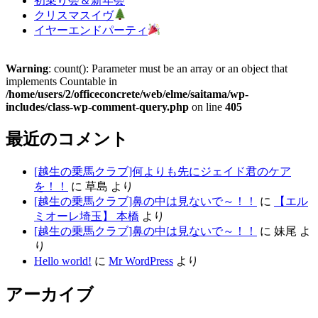
初乗り会＆新年会
クリスマスイヴ
イヤーエンドパーティ
Warning
: count(): Parameter must be an array or an object that
implements Countable in
/home/users/2/officeconcrete/web/elme/saitama/wp-
includes/class-wp-comment-query.php
on line
405
最近のコメント
[越生の乗馬クラブ]何よりも先にジェイド君のケア
を！！
に
草島
より
[越生の乗馬クラブ]鼻の中は見ないで～！！
に
【エル
ミオーレ埼玉】 本橋
より
[越生の乗馬クラブ]鼻の中は見ないで～！！
に
妹尾
よ
り
Hello world!
に
Mr WordPress
より
アーカイブ