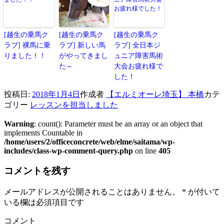
[越生の乗馬ク
[越生の乗馬ク
[越生の乗馬ク
ラブ] 裸馬に乗
ラブ] 新しい馬
ラブ] 全日本ジ
りました！！
がやってきまし
ュニア障害馬術
た～
大会お疲れ様で
した！
投稿日:
2018年1月4日
作成者
【エルミオーレ埼玉】 本橋
カテ
ゴリー
レッスンを担当しました
Warning
: count(): Parameter must be an array or an object that
implements Countable in
/home/users/2/officeconcrete/web/elme/saitama/wp-
includes/class-wp-comment-query.php
on line
405
コメントを残す
メールアドレスが公開されることはありません。
*
が付いて
いる欄は必須項目です
コメント