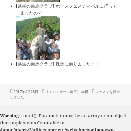
[越生の乗馬クラブ] ホースフェスティバルに行って
しまったので
[越生の乗馬クラブ] 裸馬に乗りました！！
投
2017年4月28日
作
【エルミオーレ埼玉】 本橋
カ
レッスンを担当
しました
稿
成
テ
日:
者
ゴ
リ
ー
Warning
: count(): Parameter must be an array or an object
that implements Countable in
/home/users/2/officeconcrete/web/elme/saitama/wp-