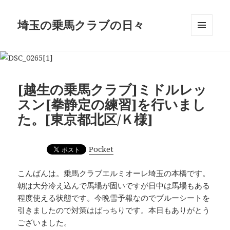
埼玉の乗馬クラブの日々
メニュ
ーとウ
ィジェ
ット
[越生の乗馬クラブ]ミドルレッ
スン[拳静定の練習]を行いまし
た。[東京都北区/Ｋ様]
Pocket
こんばんは。乗馬クラブエルミオーレ埼玉の本橋です。
朝は大分冷え込んで馬場が固いですが日中は馬場もある
程度使える状態です。今晩雪予報なのでブルーシートを
引きましたので対策はばっちりです。本日もありがとう
ございました。