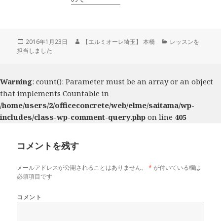
投
2016年1月23日
作
【エルミオーレ埼玉】 本橋
カ
レッスンを
担当しました
稿
成
テ
日:
者
ゴ
リ
ー
Warning
: count(): Parameter must be an array or an object
that implements Countable in
/home/users/2/officeconcrete/web/elme/saitama/wp-
includes/class-wp-comment-query.php
on line
405
コメントを残す
メールアドレスが公開されることはありません。
*
が付いている欄は
必須項目です
コメント