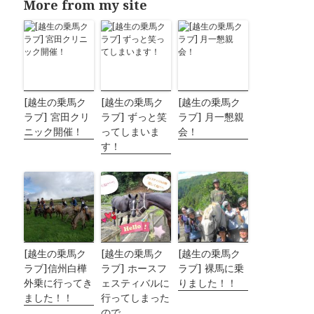
More from my site
[越生の乗馬ク
[越生の乗馬ク
[越生の乗馬ク
ラブ] 宮田クリ
ラブ] ずっと笑
ラブ] 月一懇親
ニック開催！
ってしまいま
会！
す！
[越生の乗馬ク
[越生の乗馬ク
[越生の乗馬ク
ラブ]信州白樺
ラブ] ホースフ
ラブ] 裸馬に乗
外乗に行ってき
ェスティバルに
りました！！
ました！！
行ってしまった
ので