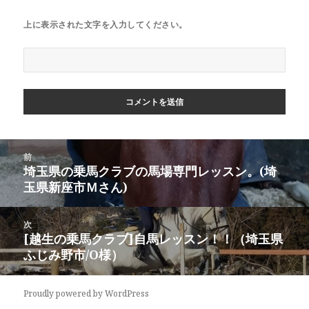
上に表示された文字を入力してください。
投
前
稿
埼玉県の乗馬クラブの馬場専門レッスン。(埼
前
ナ
玉県新座市Ｍさん)
の
ビ
投
ゲ
稿:
次
ー
[越生の乗馬クラブ]自馬レッスン！！（埼玉県
次
シ
ふじみ野市/O様）
の
ョ
投
ン
稿:
Proudly powered by WordPress