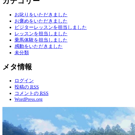
カテゴリー
お叱りをいただきました
お褒めをいただきました
ビジターレッスンを担当しました
レッスンを担当しました
乗馬体験を担当しました
感動をいただきました
未分類
メタ情報
ログイン
投稿の
RSS
コメントの
RSS
WordPress.org