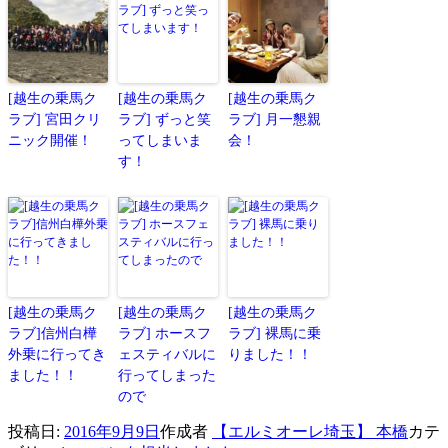
[越生の乗馬ク
[越生の乗馬ク
[越生の乗馬ク
ラブ] 宮田クリ
ラブ] ずっと笑
ラブ] 月一懇親
ニック開催！
ってしまいま
会！
す！
[越生の乗馬ク
[越生の乗馬ク
[越生の乗馬ク
ラブ]信州白樺
ラブ] ホースフ
ラブ] 裸馬に乗
外乗に行ってき
ェスティバルに
りました！！
ました！！
行ってしまった
ので
投稿日:
2016年9月9日
作成者
【エルミオーレ埼玉】 本橋
カテ