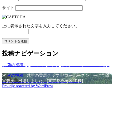
サイト
上に表示された文字を入力してください。
投稿ナビゲーション
前
前の投稿:
[越生の乗馬クラブ]ビギナーレッスンにて速歩
維持の練習を行いました。[埼玉県さいたま市/Ａ様]
次
次の投稿:
[越生の乗馬クラブ]サマーホースショーにて障
害競技に出場しました。[東京都板橋区/Ｔ様]
Proudly powered by WordPress