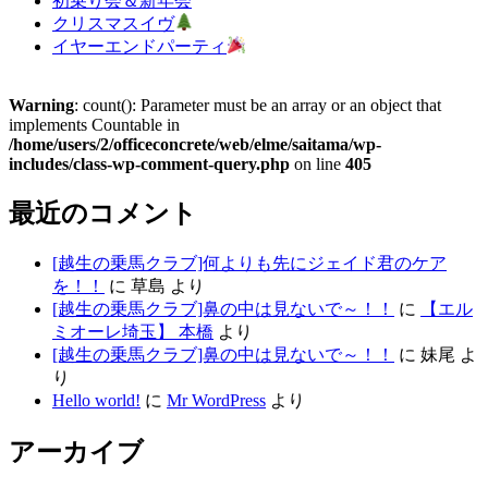
初乗り会＆新年会
クリスマスイヴ
イヤーエンドパーティ
Warning
: count(): Parameter must be an array or an object that
implements Countable in
/home/users/2/officeconcrete/web/elme/saitama/wp-
includes/class-wp-comment-query.php
on line
405
最近のコメント
[越生の乗馬クラブ]何よりも先にジェイド君のケア
を！！
に
草島
より
[越生の乗馬クラブ]鼻の中は見ないで～！！
に
【エル
ミオーレ埼玉】 本橋
より
[越生の乗馬クラブ]鼻の中は見ないで～！！
に
妹尾
よ
り
Hello world!
に
Mr WordPress
より
アーカイブ