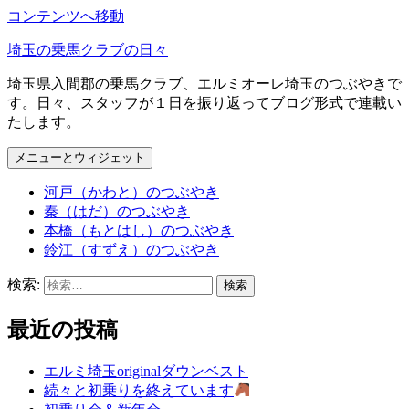
コンテンツへ移動
埼玉の乗馬クラブの日々
埼玉県入間郡の乗馬クラブ、エルミオーレ埼玉のつぶやきで
す。日々、スタッフが１日を振り返ってブログ形式で連載い
たします。
メニューとウィジェット
河戸（かわと）のつぶやき
秦（はだ）のつぶやき
本橋（もとはし）のつぶやき
鈴江（すずえ）のつぶやき
検索:
最近の投稿
エルミ埼玉originalダウンベスト
続々と初乗りを終えています