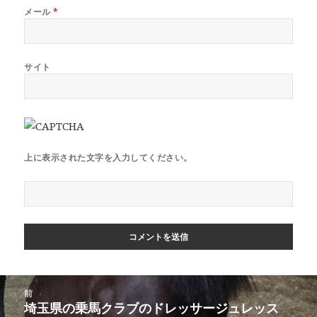
メール
*
サイト
上に表示された文字を入力してください。
投
前
稿
埼玉県の乗馬クラブのドレッサージュレッス
前