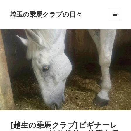
埼玉の乗馬クラブの日々
メニュ
ーとウ
ィジェ
ット
[越生の乗馬クラブ]ビギナーレ