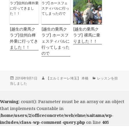
[越生の乗馬ク
[越生の乗馬ク
[越生の乗馬ク
ラブ]信州白樺
ラブ] ホースフ
ラブ] 裸馬に乗
外乗に行ってき
ェスティバルに
りました！！
ました！！
行ってしまった
ので
投
2016年9月1日
作
【エルミオーレ埼玉】 本橋
カ
レッスンを担
当しました
稿
成
テ
日:
者
ゴ
リ
ー
Warning
: count(): Parameter must be an array or an object
that implements Countable in
/home/users/2/officeconcrete/web/elme/saitama/wp-
includes/class-wp-comment-query.php
on line
405