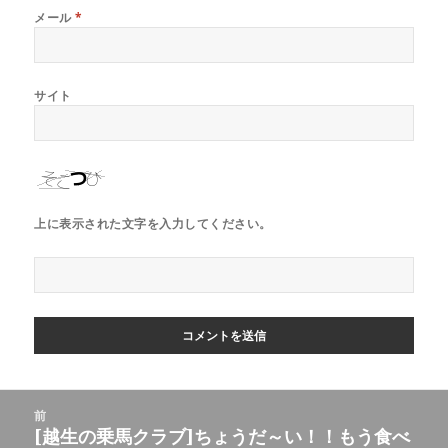
メール
*
サイト
上に表示された文字を入力してください。
投
前
稿
[越生の乗馬クラブ]ちょうだ～い！！もう食べ
前