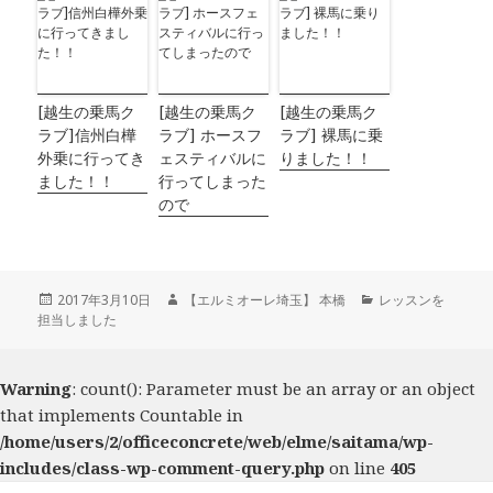
[越生の乗馬ク
[越生の乗馬ク
[越生の乗馬ク
ラブ]信州白樺
ラブ] ホースフ
ラブ] 裸馬に乗
外乗に行ってき
ェスティバルに
りました！！
ました！！
行ってしまった
ので
投
2017年3月10日
作
【エルミオーレ埼玉】 本橋
カ
レッスンを
担当しました
稿
成
テ
日:
者
ゴ
リ
ー
Warning
: count(): Parameter must be an array or an object
that implements Countable in
/home/users/2/officeconcrete/web/elme/saitama/wp-
includes/class-wp-comment-query.php
on line
405