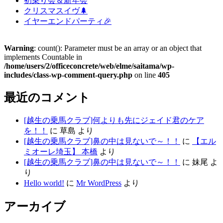
初乗り会＆新年会
クリスマスイヴ🌲
イヤーエンドパーティ🎉
Warning
: count(): Parameter must be an array or an object that
implements Countable in
/home/users/2/officeconcrete/web/elme/saitama/wp-
includes/class-wp-comment-query.php
on line
405
最近のコメント
[越生の乗馬クラブ]何よりも先にジェイド君のケア
を！！
に
草島
より
[越生の乗馬クラブ]鼻の中は見ないで～！！
に
【エル
ミオーレ埼玉】 本橋
より
[越生の乗馬クラブ]鼻の中は見ないで～！！
に
妹尾
よ
り
Hello world!
に
Mr WordPress
より
アーカイブ