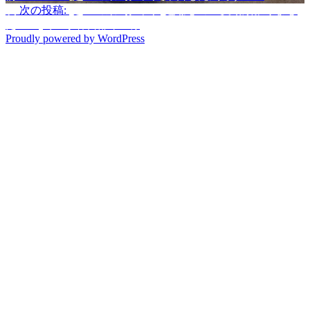
次
次の投稿:
[越生の乗馬クラブ]鐙なしの正反動頑張りまし
た！！[埼玉県春日部市/T様]
Proudly powered by WordPress