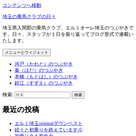
コンテンツへ移動
埼玉の乗馬クラブの日々
埼玉県入間郡の乗馬クラブ、エルミオーレ埼玉のつぶやきで
す。日々、スタッフが１日を振り返ってブログ形式で連載い
たします。
メニューとウィジェット
河戸（かわと）のつぶやき
秦（はだ）のつぶやき
本橋（もとはし）のつぶやき
鈴江（すずえ）のつぶやき
検索:
最近の投稿
エルミ埼玉originalダウンベスト
続々と初乗りを終えています🐴