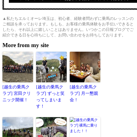
▲私たちエルミオーレ埼玉は、初心者、経験者問わずに乗馬のレッスンの
ご相談を承っております。もしも、お客様の乗馬体験をお手伝いできると
したら、それ以上に嬉しいことはありません。いつかこの日報ブログでご
紹介できる日を心待ちにして、お問い合わせをお待ちしております。
More from my site
[越生の乗馬ク
[越生の乗馬ク
[越生の乗馬ク
ラブ] 宮田クリ
ラブ] ずっと笑
ラブ] 月一懇親
ニック開催！
ってしまいま
会！
す！