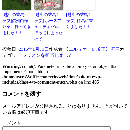
[越生の乗馬ク
[越生の乗馬ク
[越生の乗馬ク
ラブ]信州白樺
ラブ] ホースフ
ラブ] 裸馬に乗
外乗に行ってき
ェスティバルに
りました！！
ました！！
行ってしまった
ので
投稿日:
2016年1月30日
作成者
【エルミオーレ埼玉】河戸
カ
テゴリー
レッスンを担当しました
Warning
: count(): Parameter must be an array or an object that
implements Countable in
/home/users/2/officeconcrete/web/elme/saitama/wp-
includes/class-wp-comment-query.php
on line
405
コメントを残す
メールアドレスが公開されることはありません。
*
が付いて
いる欄は必須項目です
コメント