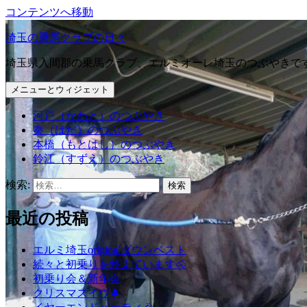
コンテンツへ移動
埼玉の乗馬クラブの日々
埼玉県入間郡の乗馬クラブ、エルミオーレ埼玉のつぶやきで
メニューとウィジェット
河戸（かわと）のつぶやき
秦（はだ）のつぶやき
本橋（もとはし）のつぶやき
鈴江（すずえ）のつぶやき
検索:
最近の投稿
エルミ埼玉originalダウンベスト
続々と初乗りを終えています🐴
初乗り会＆新年会
クリスマスイヴ🌲