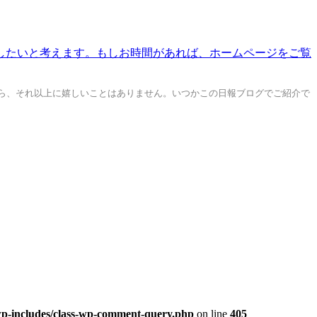
ら、それ以上に嬉しいことはありません。いつかこの日報ブログでご紹介で
/wp-includes/class-wp-comment-query.php
on line
405