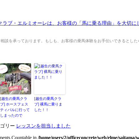
ご相談を承っております。もしも、お客様の乗馬体験をお手伝いできるとした
[越生の乗馬クラ
[越生の乗馬クラ
ブ] ホースフェス
ブ] 裸馬に乗りま
ティバルに行って
した！！
しまったので
テゴリー
レッスンを担当しました
lements Countable in
/home/users/2/officeconcrete/web/elme/saitama