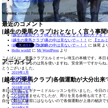
イヤーエンドパーティ🎉
Warning
: count(): Parameter must be an array or an object that imp
最近のコメント
[越生の乗馬クラブ]おとなしく言う事聞
[越生の乗馬クラブ]何よりも先にジェイド君のケアを！
[越生の乗馬クラブ]鼻の中は見ないで～！！
に
【エルミ
Pocket
[越生の乗馬クラブ]鼻の中は見ないで～！！
に
妹尾
よ
Hello world!
に
Mr WordPress
より
こんばんは。乗馬クラブエルミオーレ埼玉の本橋です。本日
アーカイブ
がらレッスンするのは気を使いますね。安全第一ですからね
とうございました。
2019年1月
2018年12月
[越生の乗馬クラブ]各個運動が大分出来
2018年11月
2018年10月
本日は午後にビギナーミドルレッスンを行いました。今日の
2018年9月
きることが出来ませんでしたが、周りを見る余裕も出てきて
2018年8月
自分で動かす練習にはならないので各個運動が上達の秘訣で
2018年7月
2018年6月