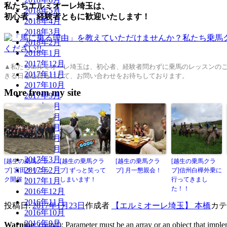
私たちエルミオーレ埼玉は、
2018年5月
初心者、経験者ともに歓迎いたします！
2018年4月
2018年3月
2018年2月
2018年1月
2017年12月
▲私たちエルミオーレ埼玉は、初心者、経験者問わずに乗馬のレッスンの
2017年11月
きる日を心待ちにして、お問い合わせをお待ちしております。
2017年10月
More from my site
2017年9月
2017年8月
2017年7月
2017年6月
2017年5月
2017年4月
2017年3月
[越生の乗馬クラ
[越生の乗馬クラ
[越生の乗馬クラ
[越生の乗馬クラ
2017年2月
ブ] 宮田クリニッ
ブ] ずっと笑って
ブ] 月一懇親会！
ブ]信州白樺外乗に
ク開催！
しまいます！
行ってきまし
2017年1月
た！！
2016年12月
2016年11月
投稿日:
2017年1月23日
作成者
【エルミオーレ埼玉】 本橋
カ
2016年10月
2016年9月
Warning
: count(): Parameter must be an array or an object that imp