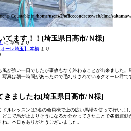
lements Countable in
/home/users/2/officeconcrete/web/elme/saitama
いてます！！[埼玉県日高市/Ｎ様]
！
に
草島
より
オーレ埼玉】 本橋
より
り
も風が強い一日でしたが事故もなく終わることが出来ました。
。写真は朝一時間があったので毛刈りされているクオーレ君で
てきましたね[埼玉県日高市/Ｎ様]
ミドルレッスンは3名の会員様で上の広い馬場を使って行いま
、どこで馬が止まりそうになるか分かってきたことで各個運動
すね。本日もありがとうございました。