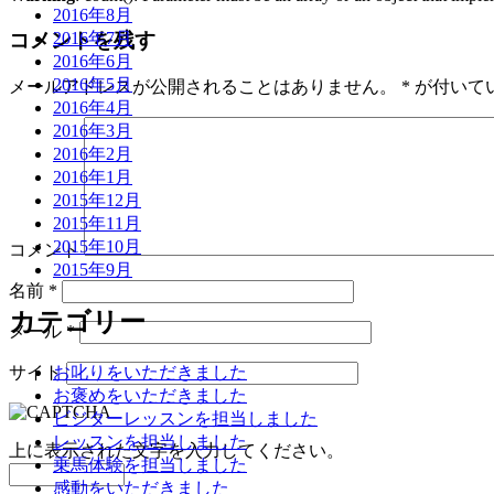
2016年8月
コメントを残す
2016年7月
2016年6月
2016年5月
メールアドレスが公開されることはありません。
*
が付いて
2016年4月
2016年3月
2016年2月
2016年1月
2015年12月
2015年11月
2015年10月
コメント
2015年9月
名前
*
カテゴリー
メール
*
サイト
お叱りをいただきました
お褒めをいただきました
ビジターレッスンを担当しました
レッスンを担当しました
上に表示された文字を入力してください。
乗馬体験を担当しました
感動をいただきました