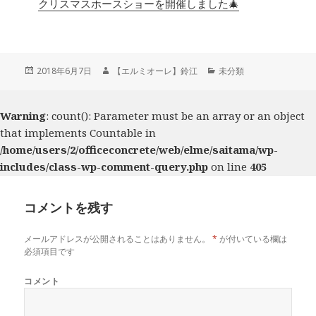
クリスマスホースショーを開催しました🎄
投
2018年6月7日
作
【エルミオーレ】鈴江
カ
未分類
稿
成
テ
日:
者
ゴ
リ
Warning
: count(): Parameter must be an array or an object
ー
that implements Countable in
/home/users/2/officeconcrete/web/elme/saitama/wp-
includes/class-wp-comment-query.php
on line
405
コメントを残す
メールアドレスが公開されることはありません。
*
が付いている欄は
必須項目です
コメント