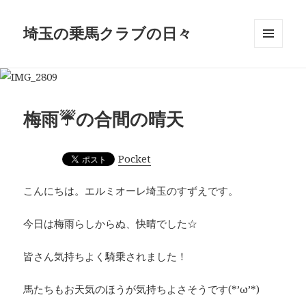
埼玉の乗馬クラブの日々
メニュ
ーとウ
ィジェ
ット
梅雨☔の合間の晴天
Pocket
こんにちは。エルミオーレ埼玉のすずえです。
今日は梅雨らしからぬ、快晴でした☆
皆さん気持ちよく騎乗されました！
馬たちもお天気のほうが気持ちよさそうです(*’ω’*)