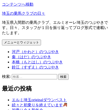
コンテンツへ移動
埼玉の乗馬クラブの日々
埼玉県入間郡の乗馬クラブ、エルミオーレ埼玉のつぶやきで
す。日々、スタッフが１日を振り返ってブログ形式で連載い
たします。
メニューとウィジェット
河戸（かわと）のつぶやき
秦（はだ）のつぶやき
本橋（もとはし）のつぶやき
鈴江（すずえ）のつぶやき
検索:
最近の投稿
エルミ埼玉originalダウンベスト
続々と初乗りを終えています