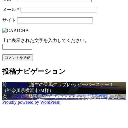
メール
*
サイト
上に表示された文字を入力してください。
投稿ナビゲーション
前
前の投稿:
[越生の乗馬クラブ]ハッピーバースデー！！
（神奈川県横浜市/Ｍ様）
次
次の投稿:
埼玉県の乗馬クラブ 馬の調整を行いました。
Proudly powered by WordPress