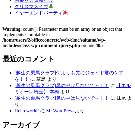
初乗り会＆新年会
クリスマスイヴ
イヤーエンドパーティ
Warning
: count(): Parameter must be an array or an object that
implements Countable in
/home/users/2/officeconcrete/web/elme/saitama/wp-
includes/class-wp-comment-query.php
on line
405
最近のコメント
[越生の乗馬クラブ]何よりも先にジェイド君のケア
を！！
に
草島
より
[越生の乗馬クラブ]鼻の中は見ないで～！！
に
【エル
ミオーレ埼玉】 本橋
より
[越生の乗馬クラブ]鼻の中は見ないで～！！
に
妹尾
よ
り
Hello world!
に
Mr WordPress
より
アーカイブ