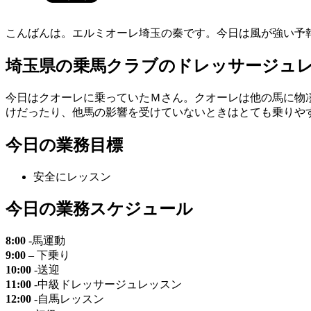
こんばんは。エルミオーレ埼玉の秦です。今日は風が強い予
埼玉県の乗馬クラブのドレッサージュレ
今日はクオーレに乗っていたＭさん。クオーレは他の馬に物
けだったり、他馬の影響を受けていないときはとても乗りや
今日の業務目標
安全にレッスン
今日の業務スケジュール
8:00
-馬運動
9:00
– 下乗り
10:00
-送迎
11:00
-中級ドレッサージュレッスン
12:00
-自馬レッスン