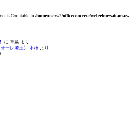
lements Countable in
/home/users/2/officeconcrete/web/elme/saitama
！
に
草島
より
オーレ埼玉】 本橋
より
り