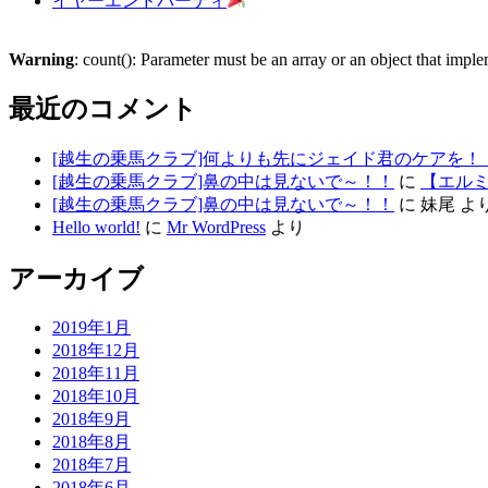
イヤーエンドパーティ
Warning
: count(): Parameter must be an array or an object that imp
最近のコメント
[越生の乗馬クラブ]何よりも先にジェイド君のケアを！
[越生の乗馬クラブ]鼻の中は見ないで～！！
に
【エルミ
[越生の乗馬クラブ]鼻の中は見ないで～！！
に
妹尾
よ
Hello world!
に
Mr WordPress
より
アーカイブ
2019年1月
2018年12月
2018年11月
2018年10月
2018年9月
2018年8月
2018年7月
2018年6月