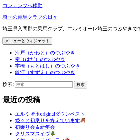
コンテンツへ移動
埼玉の乗馬クラブの日々
埼玉県入間郡の乗馬クラブ、エルミオーレ埼玉のつぶやきで
メニューとウィジェット
河戸（かわと）のつぶやき
秦（はだ）のつぶやき
本橋（もとはし）のつぶやき
鈴江（すずえ）のつぶやき
検索:
最近の投稿
エルミ埼玉originalダウンベスト
続々と初乗りを終えています
初乗り会＆新年会
クリスマスイヴ