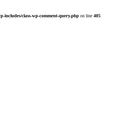
/wp-includes/class-wp-comment-query.php
on line
405