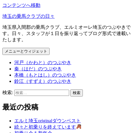
コンテンツへ移動
埼玉の乗馬クラブの日々
埼玉県入間郡の乗馬クラブ、エルミオーレ埼玉のつぶやきで
す。日々、スタッフが１日を振り返ってブログ形式で連載い
たします。
メニューとウィジェット
河戸（かわと）のつぶやき
秦（はだ）のつぶやき
本橋（もとはし）のつぶやき
鈴江（すずえ）のつぶやき
検索:
最近の投稿
エルミ埼玉originalダウンベスト
続々と初乗りを終えています