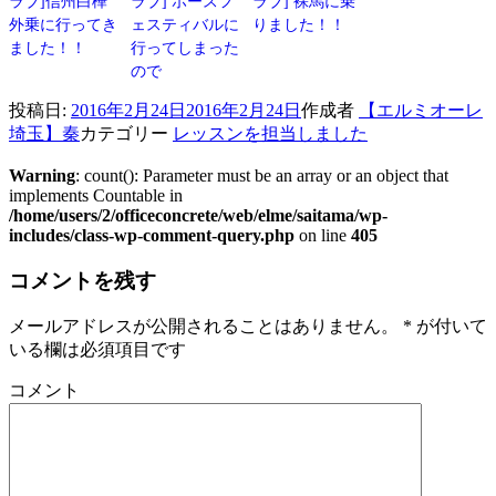
ラブ]信州白樺
ラブ] ホースフ
ラブ] 裸馬に乗
外乗に行ってき
ェスティバルに
りました！！
ました！！
行ってしまった
ので
投稿日:
2016年2月24日
2016年2月24日
作成者
【エルミオーレ
埼玉】秦
カテゴリー
レッスンを担当しました
Warning
: count(): Parameter must be an array or an object that
implements Countable in
/home/users/2/officeconcrete/web/elme/saitama/wp-
includes/class-wp-comment-query.php
on line
405
コメントを残す
メールアドレスが公開されることはありません。
*
が付いて
いる欄は必須項目です
コメント