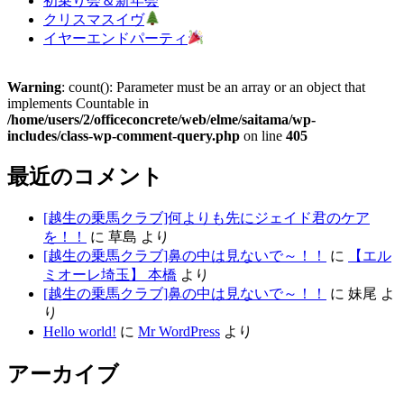
初乗り会＆新年会
クリスマスイヴ
イヤーエンドパーティ
Warning
: count(): Parameter must be an array or an object that
implements Countable in
/home/users/2/officeconcrete/web/elme/saitama/wp-
includes/class-wp-comment-query.php
on line
405
最近のコメント
[越生の乗馬クラブ]何よりも先にジェイド君のケア
を！！
に
草島
より
[越生の乗馬クラブ]鼻の中は見ないで～！！
に
【エル
ミオーレ埼玉】 本橋
より
[越生の乗馬クラブ]鼻の中は見ないで～！！
に
妹尾
よ
り
Hello world!
に
Mr WordPress
より
アーカイブ