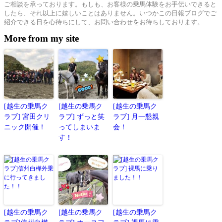
ご相談を承っております。もしも、お客様の乗馬体験をお手伝いできると
したら、それ以上に嬉しいことはありません。いつかこの日報ブログでご
紹介できる日を心待ちにして、お問い合わせをお待ちしております。
More from my site
[越生の乗馬ク
[越生の乗馬ク
[越生の乗馬ク
ラブ] 宮田クリ
ラブ] ずっと笑
ラブ] 月一懇親
ニック開催！
ってしまいま
会！
す！
[越生の乗馬ク
[越生の乗馬ク
[越生の乗馬ク