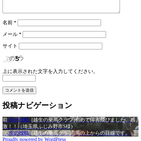
名前
*
メール
*
サイト
上に表示された文字を入力してください。
投稿ナビゲーション
前
前の投稿:
[越生の乗馬クラブ]初めて障害飛びました。感
激！！（埼玉県ふじみ野市S様)
次
次の投稿:
[越生の乗馬クラブ]馬の上からの目線です。
Proudly powered by WordPress