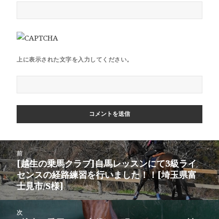
上に表示された文字を入力してください。
投
前
稿
[越生の乗馬クラブ]自馬レッスンにて3級ライ
前
ナ
センスの経路練習を行いました！！[埼玉県富
の
ビ
士見市/S様]
投
ゲ
稿:
ー
次
シ