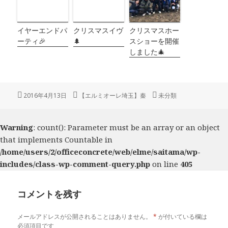
イヤーエンドパ
クリスマスイヴ
クリスマスホー
ーティ🎉
🌲
スショーを開催
しました🎄
投
2016年4月13日
作
【エルミオーレ埼玉】秦
カ
未分類
稿
成
テ
日:
者
ゴ
リ
Warning
: count(): Parameter must be an array or an object
ー
that implements Countable in
/home/users/2/officeconcrete/web/elme/saitama/wp-
includes/class-wp-comment-query.php
on line
405
コメントを残す
メールアドレスが公開されることはありません。
*
が付いている欄は
必須項目です