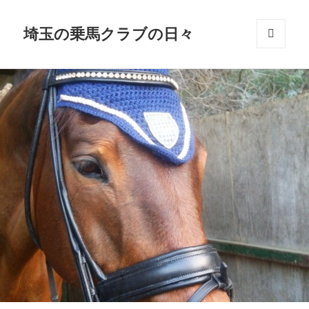
埼玉の乗馬クラブの日々
メニュ
ーとウ
ィジェ
ット