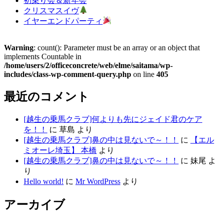
初乗り会＆新年会
クリスマスイヴ
イヤーエンドパーティ
Warning
: count(): Parameter must be an array or an object that
implements Countable in
/home/users/2/officeconcrete/web/elme/saitama/wp-
includes/class-wp-comment-query.php
on line
405
最近のコメント
[越生の乗馬クラブ]何よりも先にジェイド君のケア
を！！
に
草島
より
[越生の乗馬クラブ]鼻の中は見ないで～！！
に
【エル
ミオーレ埼玉】 本橋
より
[越生の乗馬クラブ]鼻の中は見ないで～！！
に
妹尾
よ
り
Hello world!
に
Mr WordPress
より
アーカイブ