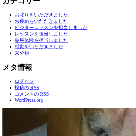
カテゴリー
お叱りをいただきました
お褒めをいただきました
ビジターレッスンを担当しました
レッスンを担当しました
乗馬体験を担当しました
感動をいただきました
未分類
メタ情報
ログイン
投稿の
RSS
コメントの
RSS
WordPress.org