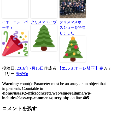
イヤーエンドパ
クリスマスイヴ
クリスマスホー
ーティ
スショーを開催
しました
投稿日:
2016年7月15日
作成者
【エルミオーレ埼玉】秦
カテ
ゴリー
未分類
Warning
: count(): Parameter must be an array or an object that
implements Countable in
/home/users/2/officeconcrete/web/elme/saitama/wp-
includes/class-wp-comment-query.php
on line
405
コメントを残す