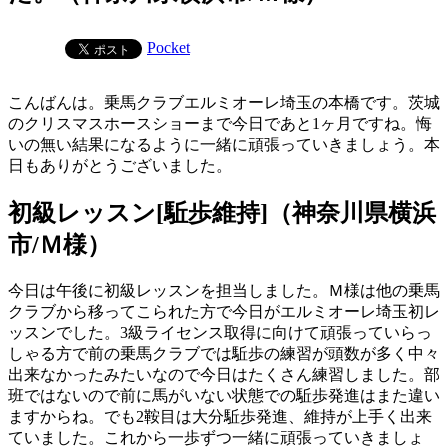
Pocket
こんばんは。乗馬クラブエルミオーレ埼玉の本橋です。茨城
のクリスマスホースショーまで今日であと1ヶ月ですね。悔
いの無い結果になるように一緒に頑張っていきましょう。本
日もありがとうございました。
初級レッスン[駈歩維持]（神奈川県横浜
市/Ｍ様）
今日は午後に初級レッスンを担当しました。Ｍ様は他の乗馬
クラブから移ってこられた方で今日がエルミオーレ埼玉初レ
ッスンでした。3級ライセンス取得に向けて頑張っていらっ
しゃる方で前の乗馬クラブでは駈歩の練習が頭数が多く中々
出来なかったみたいなので今日はたくさん練習しました。部
班ではないので前に馬がいない状態での駈歩発進はまた違い
ますからね。でも2鞍目は大分駈歩発進、維持が上手く出来
ていました。これから一歩ずつ一緒に頑張っていきましょ