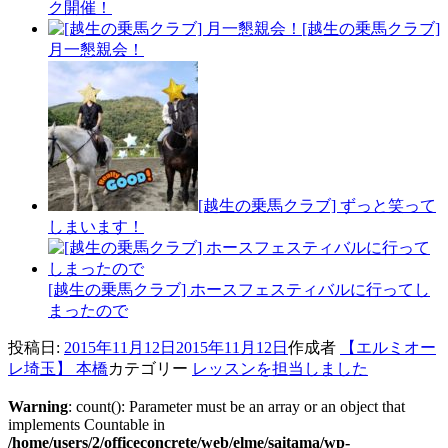
ク開催！
[越生の乗馬クラブ]
月一懇親会！
[越生の乗馬クラブ] ずっと笑って
しまいます！
[越生の乗馬クラブ] ホースフェスティバルに行ってし
まったので
投稿日:
2015年11月12日
2015年11月12日
作成者
【エルミオー
レ埼玉】 本橋
カテゴリー
レッスンを担当しました
Warning
: count(): Parameter must be an array or an object that
implements Countable in
/home/users/2/officeconcrete/web/elme/saitama/wp-