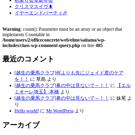
初乗り会＆新年会
クリスマスイヴ🌲
イヤーエンドパーティ🎉
Warning
: count(): Parameter must be an array or an object that
implements Countable in
/home/users/2/officeconcrete/web/elme/saitama/wp-
includes/class-wp-comment-query.php
on line
405
最近のコメント
[越生の乗馬クラブ]何よりも先にジェイド君のケア
を！！
に
草島
より
[越生の乗馬クラブ]鼻の中は見ないで～！！
に
【エル
ミオーレ埼玉】 本橋
より
[越生の乗馬クラブ]鼻の中は見ないで～！！
に
妹尾
よ
り
Hello world!
に
Mr WordPress
より
アーカイブ