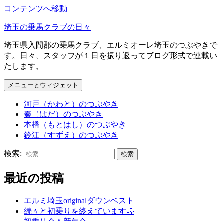
コンテンツへ移動
埼玉の乗馬クラブの日々
埼玉県入間郡の乗馬クラブ、エルミオーレ埼玉のつぶやきで
す。日々、スタッフが１日を振り返ってブログ形式で連載い
たします。
メニューとウィジェット
河戸（かわと）のつぶやき
秦（はだ）のつぶやき
本橋（もとはし）のつぶやき
鈴江（すずえ）のつぶやき
検索:
最近の投稿
エルミ埼玉originalダウンベスト
続々と初乗りを終えています🐴