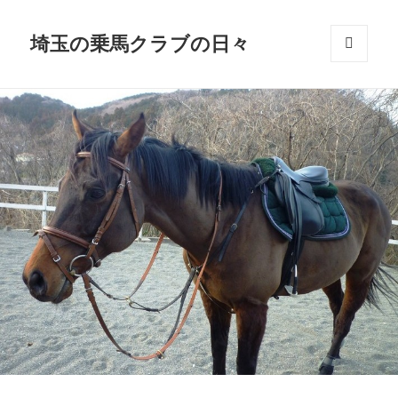
埼玉の乗馬クラブの日々
メニュ
ーとウ
ィジェ
ット