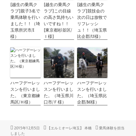
[越生の乗馬ク
[越生の乗馬ク
[越生の乗馬ク
ラブ]親子3名で
ラブ]この目線
ラブ]競技会の
乗馬体験を行い
の高さ気持ちい
次の日は放牧で
ました！！（埼
いですね！！
リフレッシ
玉県所沢市/I
[東京都杉並区/
ュ！！（埼玉県
様）
Ｉ様]
比企郡/U様）
ハーフデーレッ
ハーフデーレッ
ハーフデーレッ
スンを行いまし
スンを行いまし
スンを行いまし
た。（東京都練
た。（埼玉県川
た。（埼玉県比
馬区/Ｈ様）
口市/Ｆ様）
企郡/M様）
投
2015年12月5日
作
【エルミオーレ埼玉】 本橋
カ
乗馬体験を担当
しました
稿
成
テ