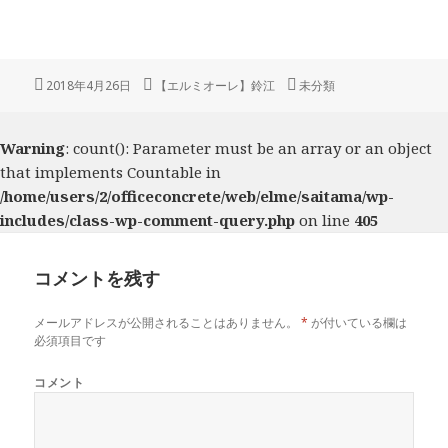
投
2018年4月26日
作
【エルミオーレ】鈴江
カ
未分類
稿
成
テ
日:
者
ゴ
リ
Warning
: count(): Parameter must be an array or an object
ー
that implements Countable in
/home/users/2/officeconcrete/web/elme/saitama/wp-
includes/class-wp-comment-query.php
on line
405
コメントを残す
メールアドレスが公開されることはありません。
*
が付いている欄は
必須項目です
コメント