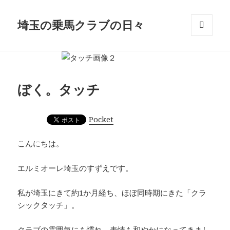
埼玉の乗馬クラブの日々
メニュ
ーとウ
ィジェ
ット
ぼく。タッチ
Pocket
こんにちは。
エルミオーレ埼玉のすずえです。
私が埼玉にきて約1か月経ち、ほぼ同時期にきた「クラ
シックタッチ」。
クラブの雰囲気にも慣れ、表情も和やかになってきまし