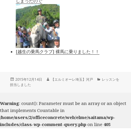
しまったので
[越生の乗馬クラブ] 裸馬に乗りました！！
投
2015年12月14日
作
【エルミオーレ埼玉】河戸
カ
レッスンを
担当しました
稿
成
テ
日:
者
ゴ
リ
ー
Warning
: count(): Parameter must be an array or an object
that implements Countable in
/home/users/2/officeconcrete/web/elme/saitama/wp-
includes/class-wp-comment-query.php
on line
405