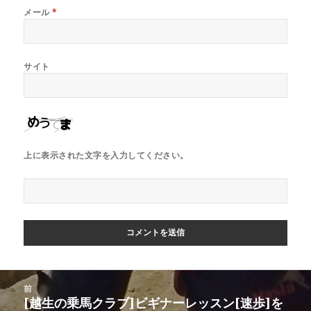
メール
*
サイト
上に表示された文字を入力してください。
投
前
稿
[越生の乗馬クラブ]ビギナーレッスン[速歩]を
前